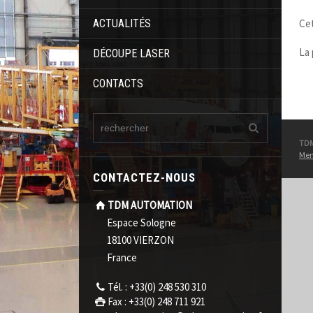
Ce
ACTUALITÉS
La 
DÉCOUPE LASER
CONTACTS
TD
Men
CONTACTEZ-NOUS
TDM AUTOMATION
Espace Sologne
18100 VIERZON
France
Tél. : +33(0) 248 530 310
Fax : +33(0) 248 711 921