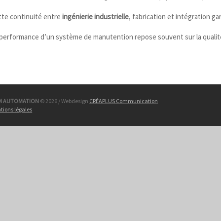
tte continuité entre
ingénierie industrielle
, fabrication et intégration g
performance d’un système de manutention repose souvent sur la qualit
M AUTOMATION
© 2026 / Webdesign
CRÉAPLUS Communication
tions légales