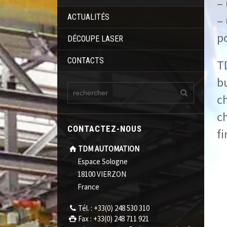
–
ACTUALITÉS
– 
po
DÉCOUPE LASER
CONTACTS
T
b
c
c
CONTACTEZ-NOUS
fi
TDM AUTOMATION
Espace Sologne
18100 VIERZON
France
Tél. : +33(0) 248 530 310
Fax : +33(0) 248 711 921