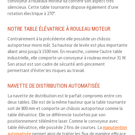
convoyeur à rouleaux moteur lui confère son aspect très
silencieux. Cette table tournante dispose également d’une
rotation électrique à 270°.
NOTRE TABLE ÉLÉVATRICE À ROULEAU MOTEUR
Contrairement à la précédente elle possède un châssis
autoporteur mono mât. Sa hauteur de levée est plus importante
allant ainsi jusqu’à 1500 mm. En revanche, comme l’autre table
industrielle, elle comporte un convoyeur à rouleau moteur 31 W.
Son atout est son cadre de sécurité anti-pincement
permettant d’éviter les risques au travail.
NAVETTE DE DISTRIBUTION AUTOMATISÉE
La navette de distribution est le parfait compromis entre ces
deux tables. Elle est de la même hauteur que la table tournante
soit de 800 mm et comporte un châssis autoporteur comme la
table élévatrice. Elle se différencie toutefois par son
positionnement télémètre laser. Comme le convoyeur avec
table élévatrice, elle possède 2 fins de courses. La
manutention
automatisée
permet ainsi de traiter les flux de manière efficace