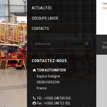
Cat
ACTUALITÉS
Tra
DÉCOUPE LASER
CONTACTS
TD
Men
CONTACTEZ-NOUS
TDM AUTOMATION
Espace Sologne
18100 VIERZON
France
Tél. : +33(0) 248 530 310
Fax : +33(0) 248 711 921