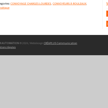
V
egories:
CONVOYAGE CHARGES LOURDES
,
CONVOYEURS À ROULEAUX
,
nsitique
M AUTOMATION
© 2026 / Webdesign
CRÉAPLUS Communication
tions légales