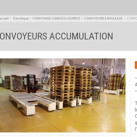
Accueil
Transitique
CONVOYAGE CHARGES LOURDES
CONVOYEURS À ROULEAUX
CONVO
ONVOYEURS ACCUMULATION
–
d
–
T
b
C
q
l