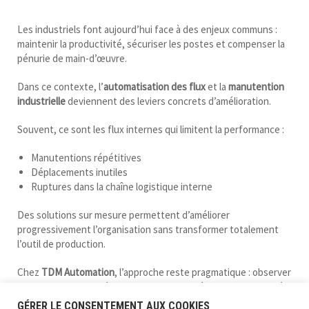
Les industriels font aujourd’hui face à des enjeux communs :
maintenir la productivité, sécuriser les postes et compenser la
pénurie de main-d’œuvre.
Dans ce contexte, l’
automatisation des flux
et la
manutention
industrielle
deviennent des leviers concrets d’amélioration.
Souvent, ce sont les flux internes qui limitent la performance :
Manutentions répétitives
Déplacements inutiles
Ruptures dans la chaîne logistique interne
Des solutions sur mesure permettent d’améliorer
progressivement l’organisation sans transformer totalement
l’outil de production.
Chez
TDM Automation
, l’approche reste pragmatique : observer
le fonctionnement réel, puis concevoir un équipement adapté
— convoyeur, système de levage ou machine spéciale — capable
GÉRER LE CONSENTEMENT AUX COOKIES