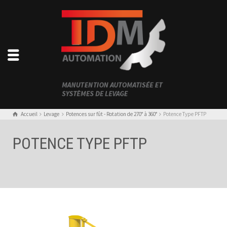
Accueil
Levage
Potences sur fût - Rotation de 270° à 360°
Potence Type PFTP
POTENCE TYPE PFTP