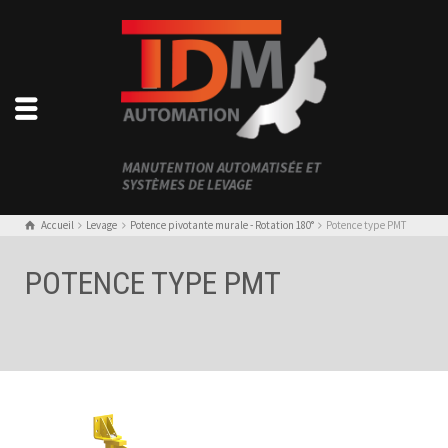
Accueil
Levage
Potence pivotante murale - Rotation 180°
Potence type PMT
POTENCE TYPE PMT