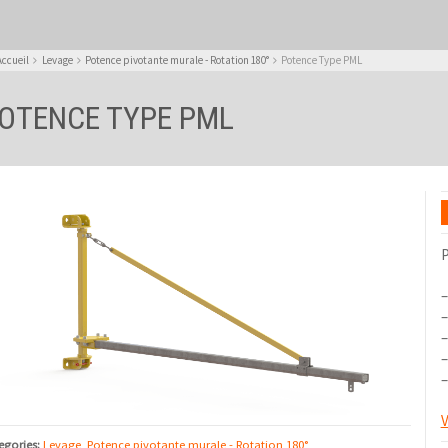
Accueil
Levage
Potence pivotante murale - Rotation 180°
Potence Type PML
OTENCE TYPE PML
P
–
–
–
–
–
V
egories:
Levage
,
Potence pivotante murale - Rotation 180°