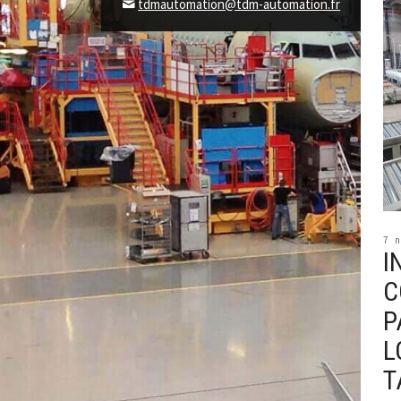
tdmautomation@tdm-automation.fr
7 
I
C
P
L
T