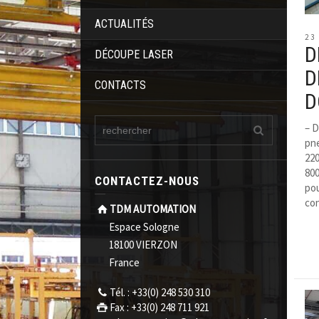
ACTUALITÉS
23
D
DÉCOUPE LASER
D
CONTACTS
D
– D
pn
220
800
CONTACTEZ-NOUS
po
co
TDM AUTOMATION
Espace Sologne
18100 VIERZON
France
Tél. : +33(0) 248 530 310
Fax : +33(0) 248 711 921