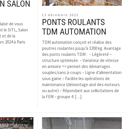
ON SALON
13 décembre 2023
PONTS ROULANTS
aisir de vous
TDM AUTOMATION
nt le SITL, Salon
 et de la
rs 2024 à Paris
TDM automation conçoit et réalise des
poutres roulantes jusqu’à 3200 kg. Avantage
des ponts roulants TDM : – Légèreté –
structure optimisée – Variateur de vitesse
en armoire => permet des démarrages
souples/sans à-coups – Ligne d’alimentation
sous gaine – Facilite les opérations de
maintenance (démontage aisé des moteurs
ou autre) – Répondant aux sollicitations de
la FEM – groupe 4 […]