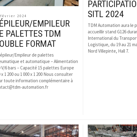
PARTICIPATI
SITL 2024
 février 2024
ÉPILEUR/EMPILEUR
TDM Automation aura le pl
E PALETTES TDM
accueillir stand G126 dura
International du Transport
OUBLE FORMAT
Logistique, du 19 au 21 ma
Nord Villepinte, Hall 7.
épileur/Empileur de palettes
eumatique et automatique – Alimentation
 V/6 bars – Capacité 15 palettes Europe
 x 1 200 ou 1 000 x 1 200 Nous consulter
ur toute information complémentaire à
ntact@tdm-automation.fr